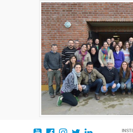
YouTube
Facebook
Instagram
Twitter
LinkedIn
INST