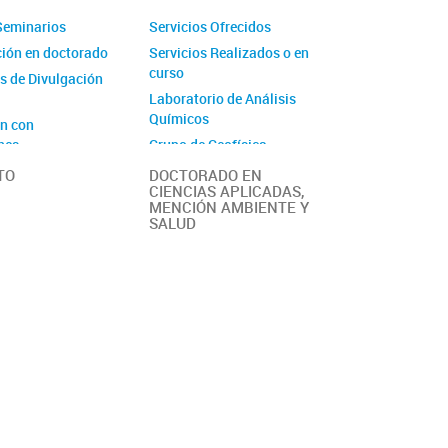
Seminarios
Servicios Ofrecidos
ción en doctorado
Servicios Realizados o en
curso
 de Divulgación
Laboratorio de Análisis
Químicos
ón con
ones
Grupo de Geofísica
ción en Eventos
TO
DOCTORADO EN
CIENCIAS APLICADAS,
s de Difusión
MENCIÓN AMBIENTE Y
SALUD