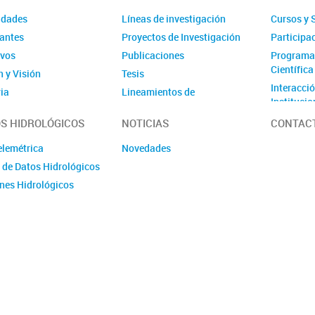
idades
Líneas de investigación
Cursos y 
rantes
Proyectos de Investigación
Participa
ivos
Publicaciones
Programas
Científica
 y Visión
Tesis
Interacci
ia
Lineamientos de
Instituci
investigación del IHLLA
2023-2026
Participa
S HIDROLÓGICOS
NOTICIAS
CONTAC
Materiale
elemétrica
Novedades
 de Datos Hidrológicos
ines Hidrológicos